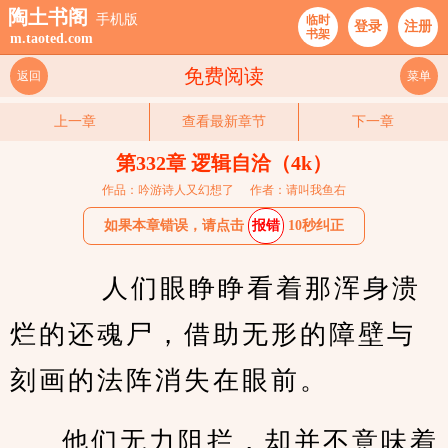
陶土书阁
手机版
临时
登录
注册
书架
m.taoted.com
免费阅读
返回
菜单
上一章
查看最新章节
下一章
第332章 逻辑自洽（4k）
作品：吟游诗人又幻想了
作者：请叫我鱼右
如果本章错误，请点击
报错
10秒纠正
    人们眼睁睁看着那浑身溃
烂的还魂尸，借助无形的障壁与
刻画的法阵消失在眼前。
他们无力阻拦，却并不意味着