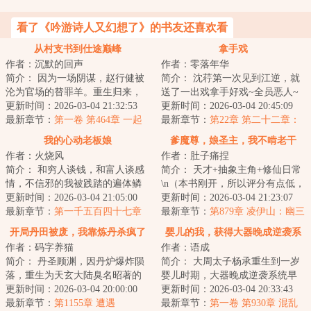
看了《吟游诗人又幻想了》的书友还喜欢看
从村支书到仕途巅峰
拿手戏
作者：沉默的回声
作者：零落年华
简介： 因为一场阴谋，赵行健被
简介： 沈荇第一次见到江逆，就
沦为官场的替罪羊。重生归来，
送了一出戏拿手好戏~全员恶人~
凭借他超前认知，什么官商勾
更新时间：2026-03-04 21:32:53
暗黑系，有阴谋，女主稳准狠，
更新时间：2026-03-04 20:45:09
结、尔虞...
最新章节：
第一卷 第464章 一起
男主...
最新章节：
第22章 第二十二章：
泡温泉
斗
我的心动老板娘
爹魔尊，娘圣主，我不啃老干
作者：火烧风
作者：肚子痛捏
嘛？
简介： 和穷人谈钱，和富人谈感
简介： 天才+抽象主角+修仙日常
情，不信邪的我被践踏的遍体鳞
\n（本书刚开，所以评分有点低，
伤...直到老板娘出现，我才发现
更新时间：2026-03-04 21:05:00
以后会涨的，不要走啊）\n龙...
更新时间：2026-03-04 21:23:07
我...
最新章节：
第一千五百四十七章
最新章节：
第879章 凌伊山：幽三
意外
雷，让你看看我的成长！
开局丹田被废，我靠炼丹杀疯了
婴儿的我，获得大器晚成逆袭系
作者：码字养猫
作者：语成
统
简介： 丹圣顾渊，因丹炉爆炸陨
简介： 大周太子杨承重生到一岁
落，重生为天玄大陆臭名昭著的
婴儿时期，大器晚成逆袭系统早
纨绔少爷。丹田被废，家族倾
更新时间：2026-03-04 20:00:00
到了五百年。
更新时间：2026-03-04 20:33:43
颓，强敌...
最新章节：
第1155章 遭遇
最新章节：
第一卷 第930章 混乱