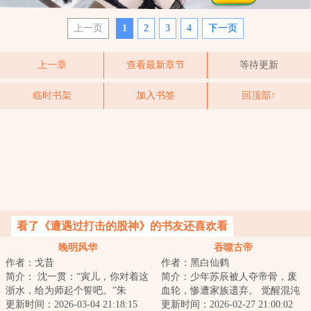
上一页
1
2
3
4
下一页
上一章
查看最新章节
等待更新
临时书架
加入书签
回顶部↑
看了《遭遇过打击的股神》的书友还喜欢看
晚明风华
吞噬古帝
作者：戈昔
作者：黑白仙鹤
简介： 沈一贯：“寅儿，你对着这
简介：少年苏辰被人夺帝骨，废
浙水，给为师起个誓吧。”朱
血轮，惨遭家族遗弃。 觉醒混沌
寅：“先生要学生起个什么誓？”沈
更新时间：2026-03-04 21:18:15
体，开启混沌吞噬塔，以混沌杀
更新时间：2026-02-27 21:00:02