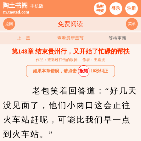
陶土书阁
手机版
临时
登录
注册
书架
m.taoted.com
免费阅读
返回
菜单
上一章
查看最新章节
等待更新
第148章 结束贵州行，又开始了忙碌的帮扶
作品：遭遇过打击的股神
作者：王鑫波
如果本章错误，请点击
报错
10秒纠正
    老包笑着回答道：“好几天
没见面了，他们小两口这会正往
火车站赶呢，可能比我们早一点
到火车站。”