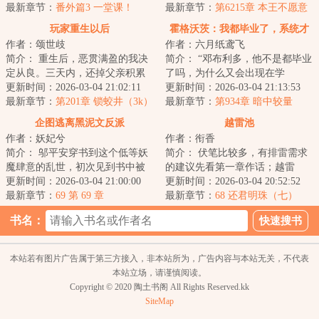
一...
最新章节：
番外篇3 一堂课！
戮重聚血轮，...
最新章节：
第6215章 本王不愿意
随意滥杀无辜
玩家重生以后
霍格沃茨：我都毕业了，系统才
作者：颂世歧
作者：六月纸鸢飞
来
简介： 重生后，恶贯满盈的我决
简介： “邓布利多，他不是都毕业
定从良。三天内，还掉父亲积累
了吗，为什么又会出现在学
的赌债，拜入天下第一大宗门，
更新时间：2026-03-04 21:02:11
校！”\n
更新时间：2026-03-04 21:13:53
找到前...
最新章节：
第201章 锁蛟井（3k）
最新章节：
第934章 暗中较量
...
企图逃离黑泥文反派
越雷池
作者：妖妃兮
作者：衔香
简介： 邬平安穿书到这个低等妖
简介： 伏笔比较多，有排雷需求
魔肆意的乱世，初次见到书中被
的建议先看第一章作话；越雷
誉为黑泥反派的姬玉嵬时，他才
更新时间：2026-03-04 21:00:00
池：“我将违背我的天性、忤逆我
更新时间：2026-03-04 20:52:52
十八，...
最新章节：
69 第 69 章
的本能...
最新章节：
68 还君明珠（七）
书名：
本站若有图片广告属于第三方接入，非本站所为，广告内容与本站无关，不代表
本站立场，请谨慎阅读。
Copyright © 2020 陶土书阁 All Rights Reserved.kk
SiteMap