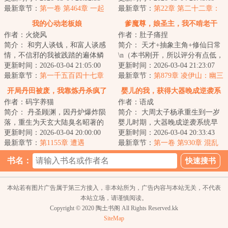
结、尔虞...
最新章节：
第一卷 第464章 一起
男主...
最新章节：
第22章 第二十二章：
泡温泉
斗
我的心动老板娘
爹魔尊，娘圣主，我不啃老干
作者：火烧风
作者：肚子痛捏
嘛？
简介： 和穷人谈钱，和富人谈感
简介： 天才+抽象主角+修仙日常
情，不信邪的我被践踏的遍体鳞
\n（本书刚开，所以评分有点低，
伤...直到老板娘出现，我才发现
更新时间：2026-03-04 21:05:00
以后会涨的，不要走啊）\n龙...
更新时间：2026-03-04 21:23:07
我...
最新章节：
第一千五百四十七章
最新章节：
第879章 凌伊山：幽三
意外
雷，让你看看我的成长！
开局丹田被废，我靠炼丹杀疯了
婴儿的我，获得大器晚成逆袭系
作者：码字养猫
作者：语成
统
简介： 丹圣顾渊，因丹炉爆炸陨
简介： 大周太子杨承重生到一岁
落，重生为天玄大陆臭名昭著的
婴儿时期，大器晚成逆袭系统早
纨绔少爷。丹田被废，家族倾
更新时间：2026-03-04 20:00:00
到了五百年。
更新时间：2026-03-04 20:33:43
颓，强敌...
最新章节：
第1155章 遭遇
最新章节：
第一卷 第930章 混乱
...
污染
书名：
本站若有图片广告属于第三方接入，非本站所为，广告内容与本站无关，不代表
本站立场，请谨慎阅读。
Copyright © 2020 陶土书阁 All Rights Reserved.kk
SiteMap