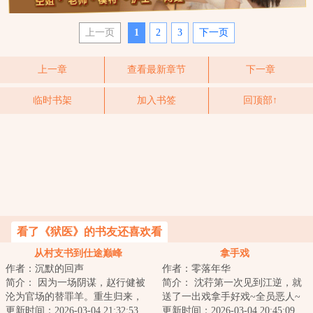
上一页
1
2
3
下一页
上一章
查看最新章节
下一章
临时书架
加入书签
回顶部↑
看了《狱医》的书友还喜欢看
从村支书到仕途巅峰
拿手戏
作者：沉默的回声
作者：零落年华
简介： 因为一场阴谋，赵行健被
简介： 沈荇第一次见到江逆，就
沦为官场的替罪羊。重生归来，
送了一出戏拿手好戏~全员恶人~
凭借他超前认知，什么官商勾
更新时间：2026-03-04 21:32:53
暗黑系，有阴谋，女主稳准狠，
更新时间：2026-03-04 20:45:09