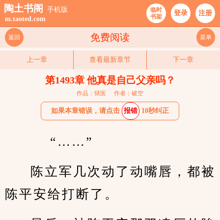
陶土书阁
手机版
临时
登录
注册
书架
m.taoted.com
免费阅读
返回
菜单
上一章
查看最新章节
下一章
第1493章 他真是自己父亲吗？
作品：狱医
作者：破空
如果本章错误，请点击
报错
10秒纠正
    “……”
陈立军几次动了动嘴唇，都被
陈平安给打断了。