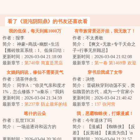
看了《混沌阴阳鼎》的书友还喜欢看
我的低保，每天到账1000万
有帝族背景还开挂，我无敌了！
作者：报李
作者：不太勇敢
简介： 神豪+商战+幽默+生活
简介： 【爽文+无敌+专干天命之
【搬砖致富系统：1、低保日结：
子+行事无所顾忌】
系统按日给予低保补贴，补贴金
更新时间：2026-03-04 21:18:00
更新时间：2026-03-04 21:02:08
额=...
最新章节：
第740章 简直是黑店
帝族一怒，浮尸...
最新章节：
第一卷 第1469章 欢迎
进入地狱，被盯上了
女娲妈妈说，修仙不需要灵气
穿书后我成了女帝
作者：清茶伴余生
作者：决绝
简介： 同学A：“你灵气亲和度才
简介： 晋砚秋穿到动荡不安，类
1%，怎么修炼？”\n秦乐：“我妈
似魏晋的古代，成为一个官家小
说不用练灵气。”\n同学A...
更新时间：2026-03-04 21:34:59
姐。
更新时间：2026-03-04 21:40:42
最新章节：
第237章 防止最坏的结
最新章节：
137 弥河营
果
她...
喀什的云朵
我，恶霸蜘蛛侠，打爆漫威！
作者：乱世TICH
作者：今年退休了吗
简介： 一场追逐诗和远方的
简介： 【漫威】【蜘蛛侠】【反
差】【反英雄】【素质为负】\n
“逃离”，却让陈风邂逅了生命中最
更新时间：2026-03-04 20:36:01
我，托比·帕克，蜘蛛侠彼得·帕
更新时间：2026-03-04 21:21:57