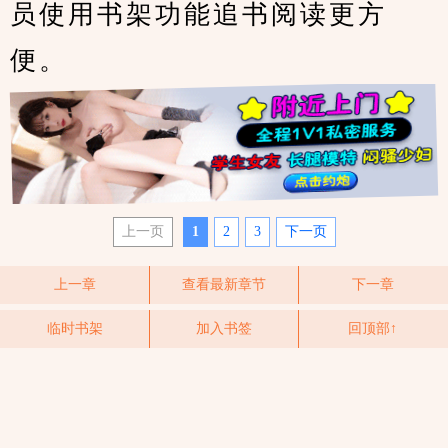
员使用书架功能追书阅读更方
便。
上一页
1
2
3
下一页
上一章
查看最新章节
下一章
临时书架
加入书签
回顶部↑