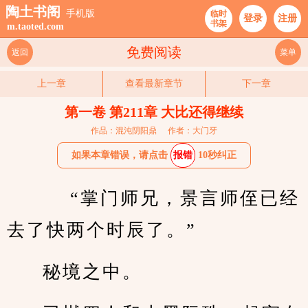
陶土书阁
手机版
临时
登录
注册
书架
m.taoted.com
免费阅读
返回
菜单
上一章
查看最新章节
下一章
第一卷 第211章 大比还得继续
作品：混沌阴阳鼎
作者：大门牙
如果本章错误，请点击
报错
10秒纠正
    “掌门师兄，景言师侄已经
去了快两个时辰了。”
秘境之中。