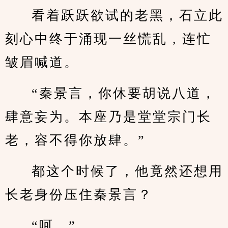
看着跃跃欲试的老黑，石立此
刻心中终于涌现一丝慌乱，连忙
皱眉喊道。
“秦景言，你休要胡说八道，
肆意妄为。本座乃是堂堂宗门长
老，容不得你放肆。”
都这个时候了，他竟然还想用
长老身份压住秦景言？
“呵。”