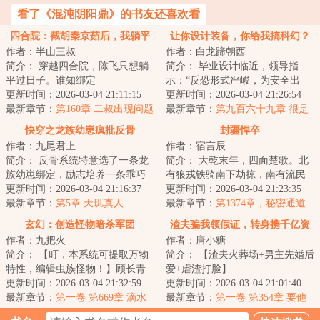
看了《混沌阴阳鼎》的书友还喜欢看
四合院：截胡秦京茹后，我躺平
让你设计装备，你给我搞科幻？
作者：半山三叔
作者：白龙蹄朝西
了
简介： 穿越四合院，陈飞只想躺
简介： 毕业设计临近，领导指
平过日子。谁知绑定
示：“反恐形式严峻，为安全出
更新时间：2026-03-04 21:11:15
发，设计一款防御性武器！”展示
更新时间：2026-03-04 21:26:54
“躺平人生系统”...
最新章节：
第160章 二叔出现问题
会上，...
最新章节：
第九百六十九章 很是
了
无奈！
快穿之龙族幼崽疯批反骨
封疆悍卒
作者：九尾君上
作者：宿言辰
简介： 反骨系统特意选了一条龙
简介： 大乾末年，四面楚歌。北
族幼崽绑定，励志培养一条乖巧
有狼戎铁骑南下劫掠，南有流民
听话的小棉袄，为祂疯，为祂
更新时间：2026-03-04 21:16:37
四起匪盗横行。
更新时间：2026-03-04 21:23:35
狂，为祂...
最新章节：
第5章 天玑真人
最新章节：
第1374章，秘密通道
...
玄幻：创造怪物暗杀军团
渣夫骗我领假证，转身携千亿资
作者：九把火
作者：唐小糖
产嫁权少
简介： 【叮，本系统可提取万物
简介： 【渣夫火葬场+男主先婚后
特性，编辑虫族怪物！】顾长青
爱+虐渣打脸】
穿越玄幻世界，意外激活虫族编
更新时间：2026-03-04 21:32:59
更新时间：2026-03-04 21:01:40
辑系统...
最新章节：
第一卷 第669章 滴水
结婚两年，江染补办...
最新章节：
第一卷 第354章 要他
不漏
们千百倍的还回来