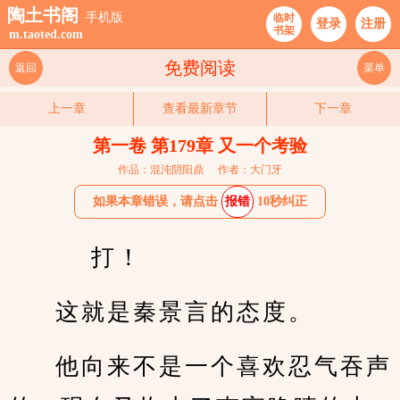
陶土书阁
手机版
临时
登录
注册
书架
m.taoted.com
免费阅读
返回
菜单
上一章
查看最新章节
下一章
第一卷 第179章 又一个考验
作品：混沌阴阳鼎
作者：大门牙
如果本章错误，请点击
报错
10秒纠正
    打！
这就是秦景言的态度。
他向来不是一个喜欢忍气吞声