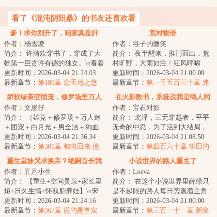
看了《混沌阴阳鼎》的书友还喜欢看
爹！求你别升了，咱家真是奸
荒村物语
作者：杨雪凌
作者：谷子的微笑
臣！
简介： 许清欢穿书了，穿成了大
简介： 夜半醒来，推门而出，荒
乾第一巨贪许有德的独女。\n看着
村旷野，大雨如注！狂风呼啸
满屋子的金银珠宝，她没有笑，
更新时间：2026-03-04 21:24:03
中，忽然听见有人喊自己，四顾
更新时间：2026-03-04 21:00:00
因...
最新章节：
第180章 念天地之悠
一看，夜...
最新章节：
第一千五百三十章 迷
悠，独怆然而涕下
失在虚幻中的女人
娇软绿茶变团宠，修罗场里万人
在火影教书，系统说我是鸣人同
作者：文崽仔
作者：宝石对影
迷
学
简介： （雄竞＋修罗场＋万人迷
简介： 北泽，三无穿越者，平平
＋团宠＋白月光＋男全洁＋狗血
无奇的中忍，为了活到大结局，
＋玛丽苏女主不吃苦）\n\n（具
更新时间：2026-03-04 21:36:34
苟在木叶忍者学校教书。
更新时间：2026-03-04 21:08:50
体...
最新章节：
第301章 都将回来 他
<...
最新章节：
第四百六十章 雏田的
却要走
踩背，井野的吻（二合一更）
重生堂妹哭求换亲？绝嗣首长我
小说世界的路人重生了
作者：五月小生
作者：Loeva
嫁
简介： 【重生+空间灵泉+家长里
简介： 在这个小说世界里薛绿只
短+日久生情+怀双胎养娃】\n宋
是不起眼的路人每日旁观着主角
思懿和宋思佳双双重生。
更新时间：2026-03-04 21:24:16
们的爱恨情仇有一天，世界崩溃
更新时间：2026-03-04 21:00:00
最新章节：
第367章 说的是事实
重来路...
最新章节：
第三百一十一章 新发