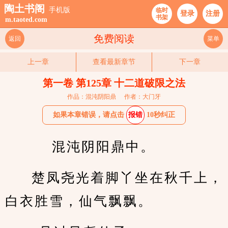
陶土书阁
手机版
临时
登录
注册
书架
m.taoted.com
免费阅读
返回
菜单
上一章
查看最新章节
下一章
第一卷 第125章 十二道破限之法
作品：混沌阴阳鼎
作者：大门牙
如果本章错误，请点击
报错
10秒纠正
    混沌阴阳鼎中。
楚凤尧光着脚丫坐在秋千上，
白衣胜雪，仙气飘飘。