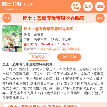
陶土书阁
手机版
临时
登录
注册
书架
m.taoted.com
废土：恶毒养母带崽吃香喝辣
返回
菜单
废土：恶毒养母带崽吃香喝辣
作者：重鸣谷
类别：历史军事
状态：连载中
更新时间：2026-08-07 23:56:00
最新章节：
第415章 欲罢不能的麻辣味儿
开始阅读
加入书架
废土：恶毒养母带崽吃香喝辣简介：
时柒一觉醒来，发现自己穿进了一本废土文里，还穿成了四个废
土孤儿的恶毒养母。 原文中，四个孩子长期被虐待，成年后把恶毒养
母带去林子里，身上切割99道伤口，撒上野蜂蜜喂变异大蚂蚁，最终
被啃得渣都不剩！ 虐死恶毒养母后，他们成了这个世界的大反派，开
始大杀四方。如此地狱模式的开局，被猎户爷爷养大的时柒表示：放
弃？ 不是本宝宝的风格！她决定带着四个崽吃香喝辣，顺便把他们从
反派掰成正常人！...