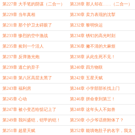
第227章 大手笔的阴谋（二合一）
第228章 那人却在……（二合一）
第229章 当年真相
第230章 卖力表现的沈掣
第231章 那个护卫太碍眼了
第232章 黎明快运
第233章 惨烈的空中激战
第234章 锈钉的高光时刻
第235章 捡到一个活人
第236章 撇不清的大麻烦
第237章 反弹激光炮
第238章 从此生死不见！
第239章 逃亡的弃子
第240章 四方物联
第241章 第八区高层太黑了
第242章 五星天赋
第243章 福利房
第244章 小学部部长找上门
第245章 心动
第246章 拼命拿到第三！
第247章 被小变态给惦记上了
第248章 这年头人不如兽
第249章 我叫盛铠，铠甲的铠！
第250章 小少爷话痨附体了？
第251章 超星天赋
第252章 能填饱肚子的名字，我太