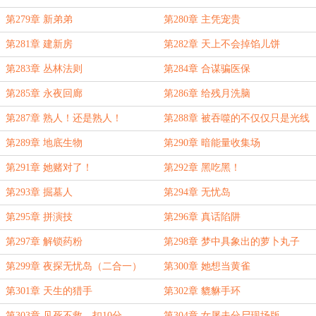
第279章 新弟弟
第280章 主凭宠贵
第281章 建新房
第282章 天上不会掉馅儿饼
第283章 丛林法则
第284章 合谋骗医保
第285章 永夜回廊
第286章 给残月洗脑
第287章 熟人！还是熟人！
第288章 被吞噬的不仅仅只是光线
第289章 地底生物
第290章 暗能量收集场
第291章 她赌对了！
第292章 黑吃黑！
第293章 掘墓人
第294章 无忧岛
第295章 拼演技
第296章 真话陷阱
第297章 解锁药粉
第298章 梦中具象出的萝卜丸子
第299章 夜探无忧岛（二合一）
第300章 她想当黄雀
第301章 天生的猎手
第302章 貔貅手环
第303章 见死不救，扣10分
第304章 女屠夫分尸现场版